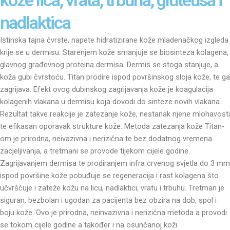
nadlaktica
Istinska tajna čvrste, napete hidratizirane kože mladenačkog izgleda
krije se u dermisu. Starenjem kože smanjuje se biosinteza kolagena,
glavnog građevnog proteina dermisa. Dermis se stoga stanjuje, a
koža gubi čvrstoću. Titan prodire ispod površinskog sloja kože, te ga
zagrijava. Efekt ovog dubinskog zagrijavanja kože je koagulacija
kolagenih vlakana u dermisu koja dovodi do sinteze novih vlakana.
Rezultat takve reakcije je zatezanje kože, nestanak njene mlohavosti
te efikasan oporavak strukture kože. Metoda zatezanja kože Titan-
om je prirodna, neivazivna i nerizična te bez dodatnog vremena
zacjeljivanja, a tretmani se provode tijekom cijele godine.
Zagrijavanjem dermisa te prodiranjem infra crvenog svjetla do 3 mm
ispod površine kože pobuđuje se regeneracija i rast kolagena što
učvršćuje i zateže kožu na licu, nadlaktici, vratu i trbuhu. Tretman je
siguran, bezbolan i ugodan za pacijenta bez obzira na dob, spol i
boju kože. Ovo je prirodna, neinvazivna i nerizična metoda a provodi
se tokom cijele godine a također i na osunčanoj koži.