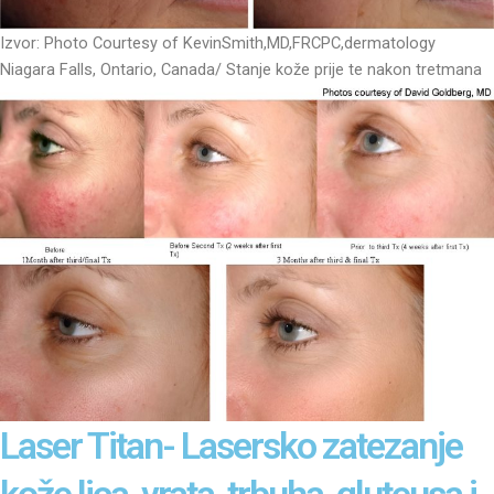
Izvor: Photo Courtesy of KevinSmith,MD,FRCPC,dermatology
Niagara Falls, Ontario, Canada/ Stanje kože prije te nakon tretmana
Laser Titan- Lasersko zatezanje
kože lica, vrata, trbuha, gluteusa i