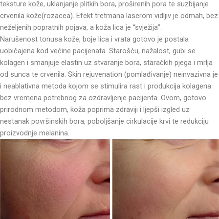
teksture kože, uklanjanje plitkih bora, proširenih pora te suzbijanje
crvenila kože(rozacea). Efekt tretmana laserom vidljiv je odmah, bez
neželjenih popratnih pojava, a koža lica je “svježija”.
Narušenost tonusa kože, boje lica i vrata gotovo je postala
uobičajena kod većine pacijenata. Starošću, nažalost, gubi se
kolagen i smanjuje elastin uz stvaranje bora, staračkih pjega i mrlja
od sunca te crvenila. Skin rejuvenation (pomlađivanje) neinvazivna je
i neablativna metoda kojom se stimulira rast i produkcija kolagena
bez vremena potrebnog za ozdravljenje pacijenta. Ovom, gotovo
prirodnom metodom, koža poprima zdraviji i ljepši izgled uz
nestanak površinskih bora, poboljšanje cirkulacije krvi te redukciju
proizvodnje melanina.